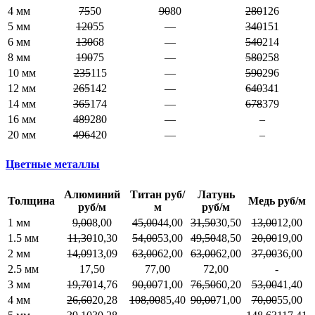
4 мм
75
50
90
80
280
126
5 мм
120
55
—
340
151
6 мм
130
68
—
540
214
8 мм
190
75
—
580
258
10 мм
235
115
—
590
296
12 мм
265
142
—
640
341
14 мм
365
174
—
678
379
16 мм
489
280
—
–
20 мм
496
420
—
–
Цветные металлы
Алюминий
Титан руб/
Латунь
Толщина
Медь руб/м
руб/м
м
руб/м
1 мм
9,00
8,00
45,00
44,00
31,50
30,50
13,00
12,00
1.5 мм
11,30
10,30
54,00
53,00
49,50
48,50
20,00
19,00
2 мм
14,09
13,09
63,00
62,00
63,00
62,00
37,00
36,00
2.5 мм
17,50
77,00
72,00
-
3 мм
19,70
14,76
90,00
71,00
76,50
60,20
53,00
41,40
4 мм
26,60
20,28
108,00
85,40
90,00
71,00
70,00
55,00