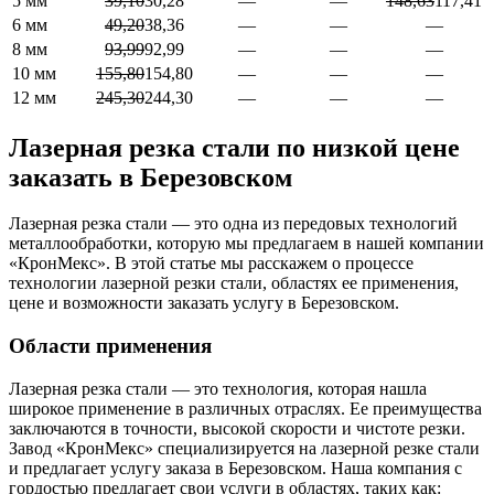
5 мм
39,10
30,28
—
—
148,63
117,41
6 мм
49,20
38,36
—
—
—
8 мм
93,99
92,99
—
—
—
10 мм
155,80
154,80
—
—
—
12 мм
245,30
244,30
—
—
—
Лазерная резка стали по низкой цене
заказать в Березовском
Лазерная резка стали — это одна из передовых технологий
металлообработки, которую мы предлагаем в нашей компании
«КронМекс». В этой статье мы расскажем о процессе
технологии лазерной резки стали, областях ее применения,
цене и возможности заказать услугу в Березовском.
Области применения
Лазерная резка стали — это технология, которая нашла
широкое применение в различных отраслях. Ее преимущества
заключаются в точности, высокой скорости и чистоте резки.
Завод «КронМекс» специализируется на лазерной резке стали
и предлагает услугу заказа в Березовском. Наша компания с
гордостью предлагает свои услуги в областях, таких как: