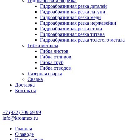
Гидроабразивная резка
Гидроабразивная резка деталей
Гидроабразивная резка латуни
Гидроабразивная резка меди
Гидроабразивная резка нержавейки
Гидроабразивная резка стали
Гидроабразивная резка титана
Гидроабразивная резка толстого метала
Гибка металла
Гибка листов
Гибка отливов
Гибка труб
Гибка отводов
Лазерная сварка
Сварка
Доставка
Контакты
+7 (932) 709 69 99
info@kronmex.ru
Главная
О заводе
Наши услуги