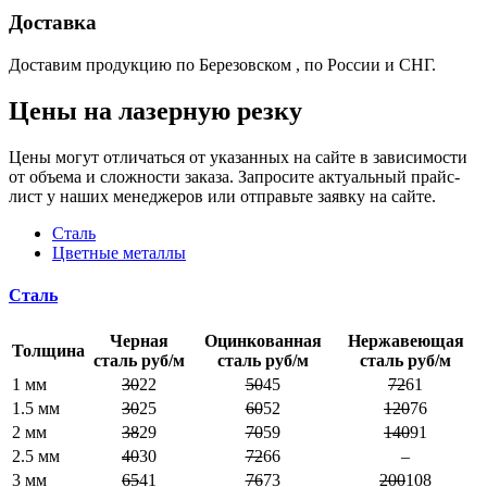
Доставка
Доставим продукцию по Березовском , по России и СНГ.
Цены на лазерную резку
Цены могут отличаться от указанных на сайте в зависимости
от объема и сложности заказа. Запросите актуальный прайс-
лист у наших менеджеров или отправьте заявку на сайте.
Сталь
Цветные металлы
Сталь
Черная
Оцинкованная
Нержавеющая
Толщина
сталь руб/м
сталь руб/м
сталь руб/м
1 мм
30
22
50
45
72
61
1.5 мм
30
25
60
52
120
76
2 мм
38
29
70
59
140
91
2.5 мм
40
30
72
66
–
3 мм
65
41
76
73
200
108